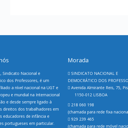
nós
Morada
 Sindicato Nacional e
SINDICATO NACIONAL E
co dos Professores, é um
DEMOCRÁTICO DOS PROFESS
filiado a nível nacional na UGT e
Avenida Almirante Reis, 75, Pi
uropeu e mundial na Internacional
1150-012 LISBOA
ão e desde sempre ligado à
218 060 198
s direitos dos trabalhadores em
(chamada para rede fixa nacion
os educadores de infância e
929 239 465
es portugueses em particular.
(chamada para rede móvel nacio