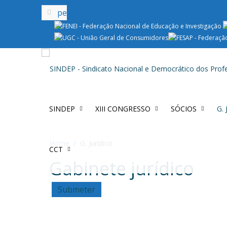
SINDEP
XIII CONGRESSO
SÓCIOS
G.
Home
G. Jurídico
CCT
Gabinete jurídico
Submeter