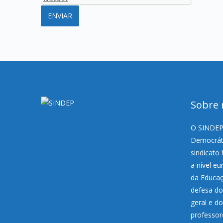
Sobre 
O SINDEP,
Democráti
sindicato 
a nível e
da Educaç
defesa do
geral e d
professor