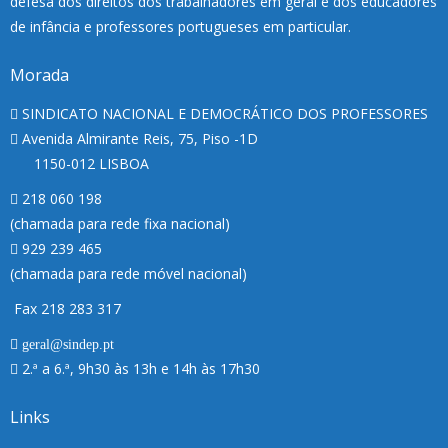
defesa dos direitos dos trabalhadores em geral e dos educadores
de infância e professores portugueses em particular.
Morada
SINDICATO NACIONAL E DEMOCRÁTICO DOS PROFESSORES
Avenida Almirante Reis, 75, Piso -1D
1150-012 LISBOA
218 060 198
(chamada para rede fixa nacional)
929 239 465
(chamada para rede móvel nacional)
Fax 218 283 317
geral@sindep.pt
2.ª a 6.ª, 9h30 às 13h e 14h às 17h30
Links