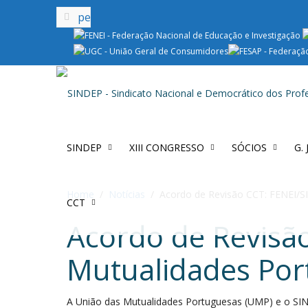
SINDEP
XIII CONGRESSO
SÓCIOS
G.
Home
Notícias
Acordo de Revisão CCT: FENEI/S
CCT
Acordo de Revisã
Mutualidades Por
A União das Mutualidades Portuguesas (UMP) e o SI