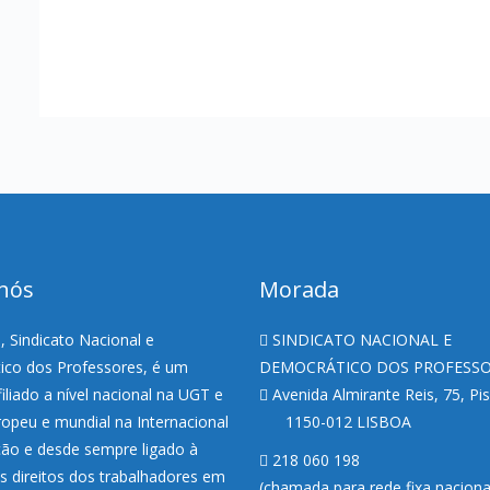
nós
Morada
 Sindicato Nacional e
SINDICATO NACIONAL E
co dos Professores, é um
DEMOCRÁTICO DOS PROFESS
filiado a nível nacional na UGT e
Avenida Almirante Reis, 75, Pi
uropeu e mundial na Internacional
1150-012 LISBOA
ão e desde sempre ligado à
218 060 198
s direitos dos trabalhadores em
(chamada para rede fixa nacion