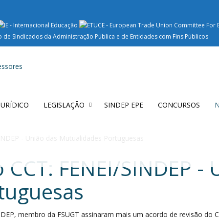
 JURÍDICO
LEGISLAÇÃO
SINDEP EPE
CONCURSOS
N
INDEP - União das Mutualidades Portuguesas
o CCT: FENEI/SINDEP - 
tuguesas
NDEP, membro da FSUGT assinaram mais um acordo de revisão do Con