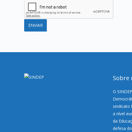
Sobre 
O SINDEP,
Democráti
sindicato 
a nível e
da Educaç
defesa do