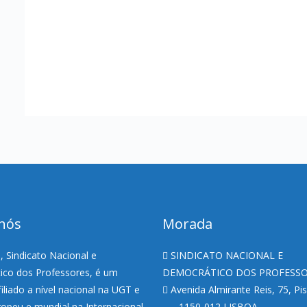
nós
Morada
 Sindicato Nacional e
SINDICATO NACIONAL E
co dos Professores, é um
DEMOCRÁTICO DOS PROFESS
filiado a nível nacional na UGT e
Avenida Almirante Reis, 75, Pi
uropeu e mundial na Internacional
1150-012 LISBOA