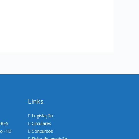
Links
Legislação
ORES
Circulares
so -1D
Concursos
Ficha de inscrição