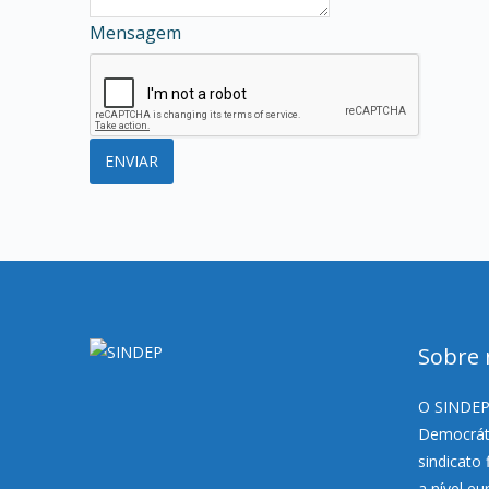
Mensagem
Sobre 
O SINDEP,
Democráti
sindicato 
a nível e