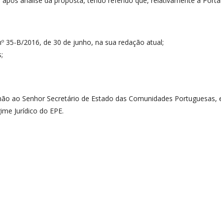
 após análise da proposta, tendo referido que, relativamente à Port
 35-B/2016, de 30 de junho, na sua redação atual;
;
ão ao Senhor Secretário de Estado das Comunidades Portuguesas, em
me Jurídico do EPE.