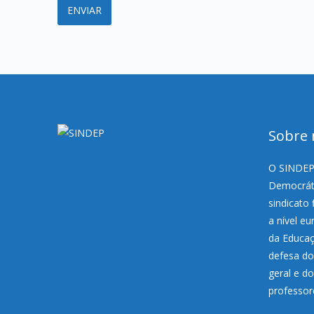
Sobre 
O SINDEP,
Democráti
sindicato 
a nível e
da Educaç
defesa do
geral e d
professor