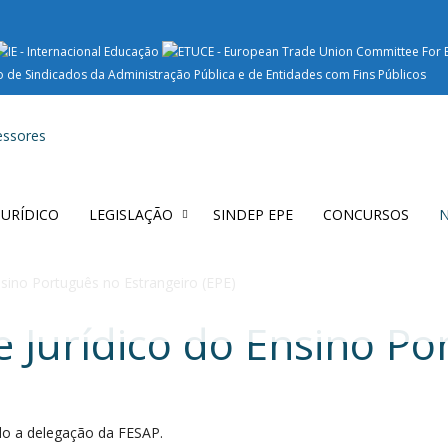
 JURÍDICO
LEGISLAÇÃO
SINDEP EPE
CONCURSOS
N
sino Português no Estrangeiro (EPE)
 Jurídico do Ensino Po
do a delegação da FESAP.