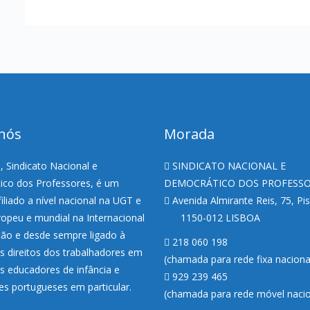
nós
Morada
 Sindicato Nacional e
SINDICATO NACIONAL E
co dos Professores, é um
DEMOCRÁTICO DOS PROFESS
filiado a nível nacional na UGT e
Avenida Almirante Reis, 75, Pi
uropeu e mundial na Internacional
1150-012 LISBOA
ão e desde sempre ligado à
218 060 198
s direitos dos trabalhadores em
(chamada para rede fixa nacion
os educadores de infância e
929 239 465
es portugueses em particular.
(chamada para rede móvel nacio