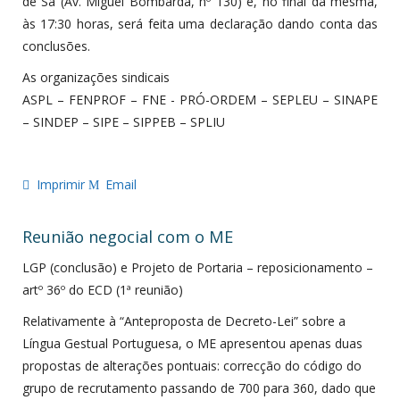
de Sá (Av. Miguel Bombarda, nº 130) e, no final da mesma,
às 17:30 horas, será feita uma declaração dando conta das
conclusões.
As organizações sindicais
ASPL – FENPROF – FNE - PRÓ-ORDEM – SEPLEU – SINAPE
– SINDEP – SIPE – SIPPEB – SPLIU
Imprimir
Email
Reunião negocial com o ME
LGP (conclusão) e Projeto de Portaria – reposicionamento –
artº 36º do ECD (1ª reunião)
Relativamente à “Anteproposta de Decreto-Lei” sobre a
Língua Gestual Portuguesa, o ME apresentou apenas duas
propostas de alterações pontuais: correcção do código do
grupo de recrutamento passando de 700 para 360, dado que