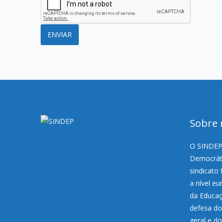
Sobre 
O SINDEP,
Democráti
sindicato 
a nível e
da Educaç
defesa do
geral e d