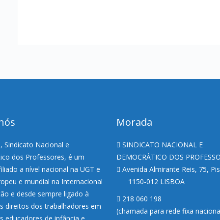
nós
Morada
 Sindicato Nacional e
SINDICATO NACIONAL E
co dos Professores, é um
DEMOCRÁTICO DOS PROFESS
filiado a nível nacional na UGT e
Avenida Almirante Reis, 75, Pi
uropeu e mundial na Internacional
1150-012 LISBOA
ão e desde sempre ligado à
218 060 198
s direitos dos trabalhadores em
(chamada para rede fixa nacion
os educadores de infância e